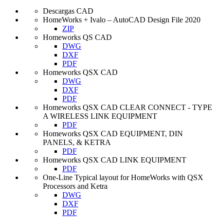
Descargas CAD
HomeWorks + Ivalo – AutoCAD Design File 2020
ZIP
Homeworks QS CAD
DWG
DXF
PDF
Homeworks QSX CAD
DWG
DXF
PDF
Homeworks QSX CAD CLEAR CONNECT - TYPE
A WIRELESS LINK EQUIPMENT
PDF
Homeworks QSX CAD EQUIPMENT, DIN
PANELS, & KETRA
PDF
Homeworks QSX CAD LINK EQUIPMENT
PDF
One-Line Typical layout for HomeWorks with QSX
Processors and Ketra
DWG
DXF
PDF